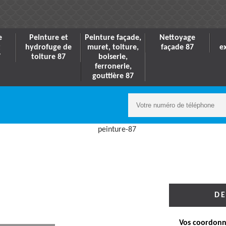
e
Peinture et
Peinture façade,
Nettoyage
t
hydrofuge de
muret, toiture,
façade 87
e
7
toiture 87
boiserie,
ferronerie,
gouttière 87
DE
Vos coordonn