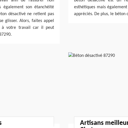
avail afin de rassurer non
béton désactivé est un re
is également son étanchéité
esthétiques mais également 
ton désactivé ne retient pas
appréciés. De plus, le béton d
e glisser. Alors, faites appel
à votre travail car il peut
 87290.
s
Artisans meilleu