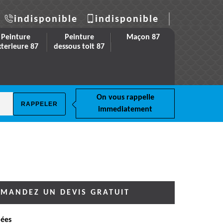
indisponible
indisponible
Peinture
Peinture
Maçon 87
xterieure 87
dessous toit 87
On vous rappelle
immediatement
MANDEZ UN DEVIS GRATUIT
ées