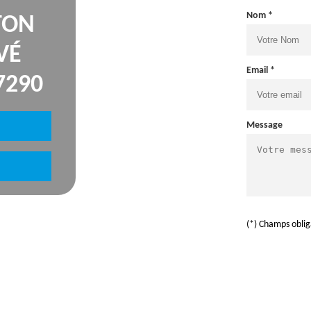
Nom *
TON
VÉ
Email *
7290
Message
(*) Champs oblig