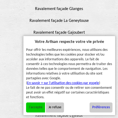
Ravalement façade Glanges
Ravalement façade La Geneytouse
Ravalement façade Gajoubert
Votre Artisan respecte votre vie privée
Ravalement façade Fromental
Pour offrir les meilleures expériences, nous utilisons des
technologies telles que les cookies pour stocker et/ou
Ravalement façade Folles
accéder aux informations des appareils. Le fait de
consentir à ces technologies nous permettra de traiter des
Ravalement façade Flavignac
données telles que le comportement de navigation. Les
informations relatives à votre utilisation du site sont
partagées avec Google.
Ravalement façade Feytiat
(
En savoir + sur l'utilisation des cookies par google
)
Le fait de ne pas consentir ou de retirer son consentement
Ravalement façade Eymoutiers
peut avoir un effet négatif sur certaines caractéristiques
et fonctions.
Ravalement façade Eybouleuf
J'accepte
Je refuse
Préférences
Ravalement façade Eyjeaux