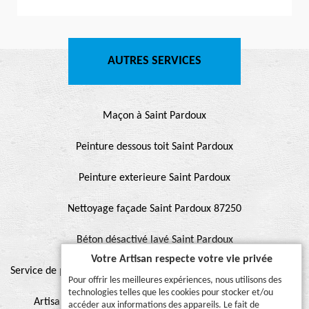
AUTRES SERVICES
Maçon à Saint Pardoux
Peinture dessous toit Saint Pardoux
Peinture exterieure Saint Pardoux
Nettoyage façade Saint Pardoux 87250
Béton désactivé lavé Saint Pardoux
Votre Artisan respecte votre vie privée
Service de peinture et hydrofuge de toiture Saint Pardoux 87250
Pour offrir les meilleures expériences, nous utilisons des
technologies telles que les cookies pour stocker et/ou
Artisan pour peinture façade, muret, toiture, boiserie,
accéder aux informations des appareils. Le fait de