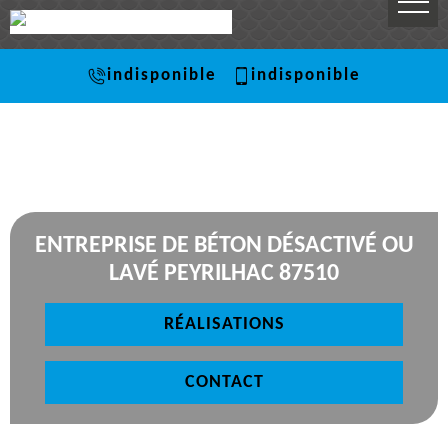
indisponible
indisponible
ENTREPRISE DE BÉTON DÉSACTIVÉ OU
LAVÉ PEYRILHAC 87510
RÉALISATIONS
CONTACT