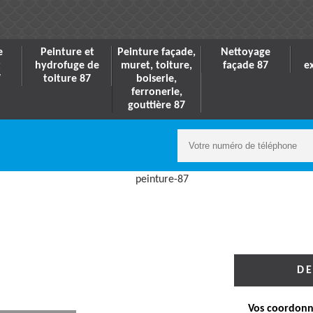
e
Peinture et
Peinture façade,
Nettoyage
t
hydrofuge de
muret, toiture,
façade 87
e
7
toiture 87
boiserie,
ferronerie,
gouttière 87
DE
Vos coordonn