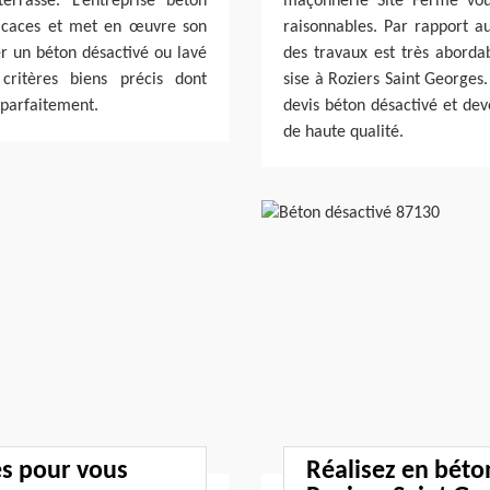
errasse. L’entreprise béton
maçonnerie Site Fermé vou
fficaces et met en œuvre son
raisonnables. Par rapport a
uer un béton désactivé ou lavé
des travaux est très aborda
critères biens précis dont
sise à Roziers Saint Georges
 parfaitement.
devis béton désactivé et deve
de haute qualité.
es pour vous
Réalisez en béto