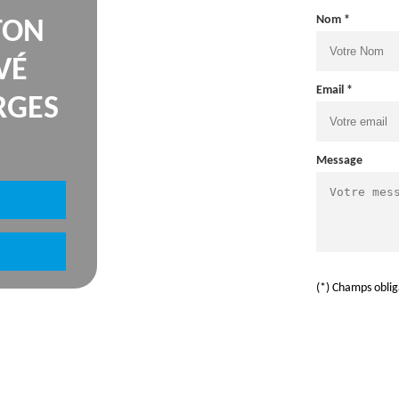
Nom *
TON
VÉ
Email *
RGES
Message
(*) Champs oblig