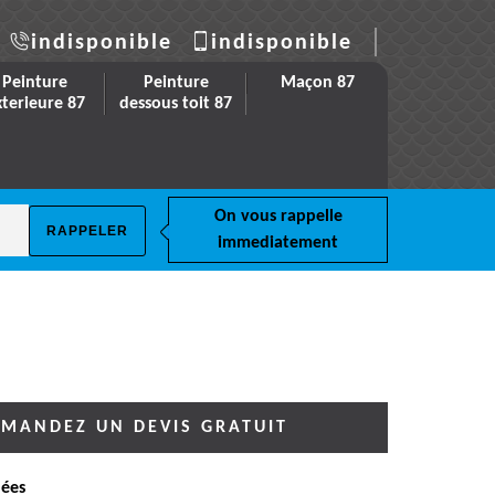
indisponible
indisponible
Peinture
Peinture
Maçon 87
xterieure 87
dessous toit 87
On vous rappelle
immediatement
MANDEZ UN DEVIS GRATUIT
ées