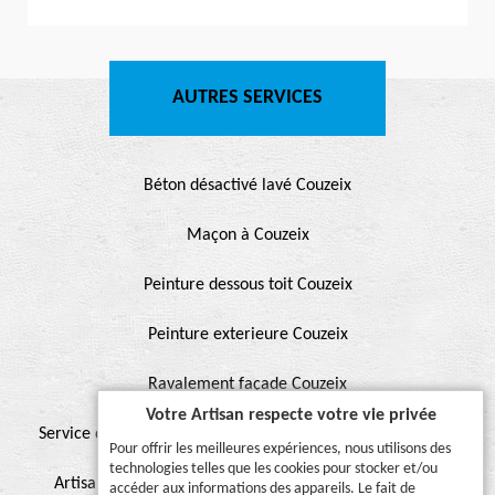
AUTRES SERVICES
Béton désactivé lavé Couzeix
Maçon à Couzeix
Peinture dessous toit Couzeix
Peinture exterieure Couzeix
Ravalement façade Couzeix
Votre Artisan respecte votre vie privée
Service de peinture et hydrofuge de toiture Couzeix 87270
Pour offrir les meilleures expériences, nous utilisons des
technologies telles que les cookies pour stocker et/ou
Artisan pour peinture façade, muret, toiture, boiserie,
accéder aux informations des appareils. Le fait de