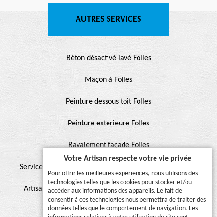
AUTRES SERVICES
Béton désactivé lavé Folles
Maçon à Folles
Peinture dessous toit Folles
Peinture exterieure Folles
Ravalement façade Folles
Votre Artisan respecte votre vie privée
Service de peinture et hydrofuge de toiture Folles 87250
Pour offrir les meilleures expériences, nous utilisons des
technologies telles que les cookies pour stocker et/ou
Artisan pour peinture façade, muret, toiture, boiserie,
accéder aux informations des appareils. Le fait de
consentir à ces technologies nous permettra de traiter des
ferronnerie, gouttière Folles 87250
données telles que le comportement de navigation. Les