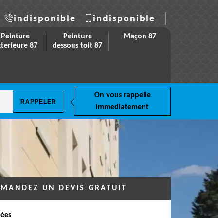
indisponible
indisponible
Peinture
Peinture
Maçon 87
xterieure 87
dessous toit 87
On vous rappelle
immediatement
MANDEZ UN DEVIS GRATUIT
ées