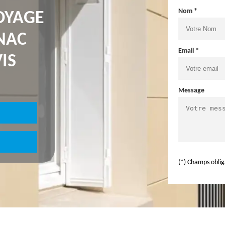
Nom *
OYAGE
NAC
Email *
IS
Message
(*) Champs oblig