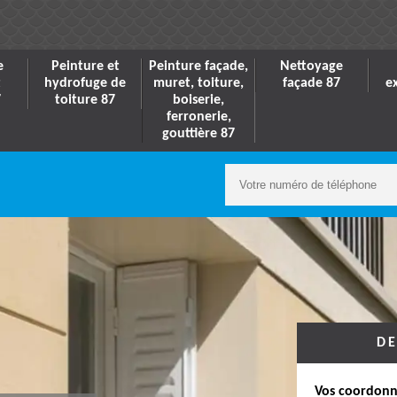
e
Peinture et
Peinture façade,
Nettoyage
t
hydrofuge de
muret, toiture,
façade 87
e
7
toiture 87
boiserie,
ferronerie,
gouttière 87
DE
Vos coordonn