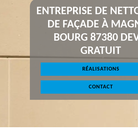
ENTREPRISE DE NETT
DE FAÇADE À MAG
BOURG 87380 DEV
GRATUIT
RÉALISATIONS
CONTACT