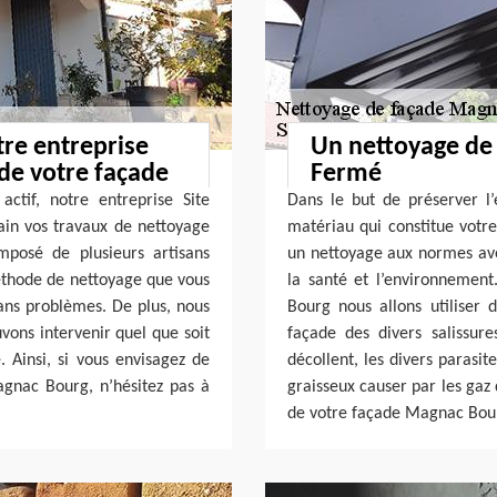
tre entreprise
Un nettoyage de 
de votre façade
Fermé
ctif, notre entreprise Site
Dans le but de préserver l
ain vos travaux de nettoyage
matériau qui constitue votre
posé de plusieurs artisans
un nettoyage aux normes avec
méthode de nettoyage que vous
la santé et l’environnemen
sans problèmes. De plus, nous
Bourg nous allons utiliser 
vons intervenir quel que soit
façade des divers salissures
. Ainsi, si vous envisagez de
décollent, les divers parasi
gnac Bourg, n’hésitez pas à
graisseux causer par les gaz
de votre façade Magnac Bourg