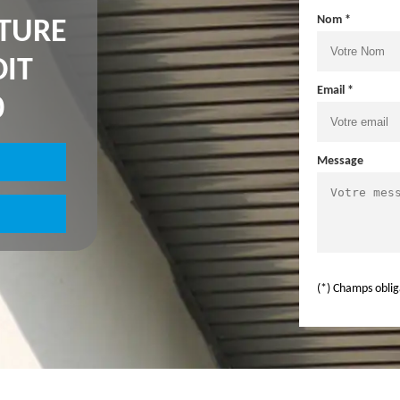
Nom *
NTURE
OIT
Email *
0
Message
(*) Champs oblig