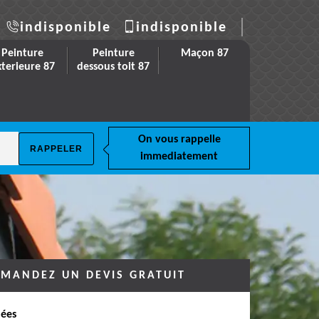
indisponible
indisponible
Peinture
Peinture
Maçon 87
xterieure 87
dessous toit 87
On vous rappelle
immediatement
MANDEZ UN DEVIS GRATUIT
ées