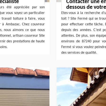
écialiste
Contacter une en
dessous de votre
urs été appréciée par son
ue vous soyez un particulier
Etes-vous à la recherche d’
travail toiture à faire, vous
toit ? Site Fermé qui se tro
r à Ambazac. Chez couvreur
pour effectuer cette tâche. E
s, nous aimons ce que nous
depuis des années. C’est p
tionnel, artisan couvreur Site
attentes. De plus, son équip
nir des prestations de haute
environs de 87240 pour vous
soins.
Fermé si vous voulez peindre
des services de qualité.