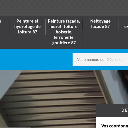
e
Peinture et
Peinture façade,
Nettoyage
t
hydrofuge de
muret, toiture,
façade 87
e
7
toiture 87
boiserie,
ferronerie,
gouttière 87
DE
Vos coordonn