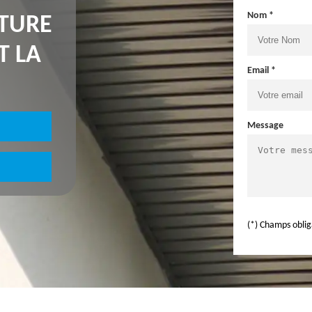
Nom *
NTURE
T LA
Email *
Message
(*) Champs oblig