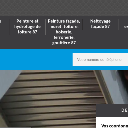
e
Peinture et
Peinture façade,
Nettoyage
t
hydrofuge de
muret, toiture,
façade 87
e
7
toiture 87
boiserie,
ferronerie,
gouttière 87
DE
Vos coordonn