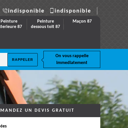
indisponible
indisponible
Peinture
Peinture
Maçon 87
xterieure 87
dessous toit 87
On vous rappelle
immediatement
MANDEZ UN DEVIS GRATUIT
ées