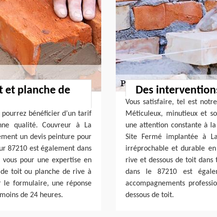
t et planche de
Des interventio
Vous satisfaire, tel est notr
pourrez bénéficier d’un tarif
Méticuleux, minutieux et s
nne qualité. Couvreur à La
une attention constante à la 
ement un devis peinture pour
Site Fermé implantée à La
eur 87210 est également dans
irréprochable et durable en
z vous pour une expertise en
rive et dessous de toit dans 
de toit ou planche de rive à
dans le 87210 est égale
ir le formulaire, une réponse
accompagnements profession
 moins de 24 heures.
dessous de toit.