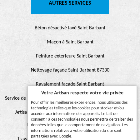
AUTRES SERVICES
Béton désactivé lavé Saint Barbant
Maçon à Saint Barbant
Peinture exterieure Saint Barbant
Nettoyage façade Saint Barbant 87330
Ravalement façade Saint Barbant
Votre Artisan respecte votre vie privée
Service de peinture et hydrofuge de toiture Saint Barbant 87330
Pour offrir les meilleures expériences, nous utilisons des
technologies telles que les cookies pour stocker et/ou
Artisan pour peinture façade, muret, toiture, boiserie,
accéder aux informations des appareils. Le fait de
consentir à ces technologies nous permettra de traiter des
ferronnerie, gouttière Saint Barbant 87330
données telles que le comportement de navigation. Les
informations relatives à votre utilisation du site sont
partagées avec Google.
Travaux de peinture sur toiture Saint Barbant 87330