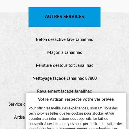
AUTRES SERVICES
Béton désactivé lavé Janailhac
Maçon à Janailhac
Peinture dessous toit Janailhac
Nettoyage façade Janailhac 87800
Ravalement façade Janailhac
Votre Artisan respecte votre vie privée
Service de peinture et hydrofuge de toiture Janailhac 87800
Pour offrir les meilleures expériences, nous utilisons des
technologies telles que les cookies pour stocker et/ou
Artisan pour peinture façade, muret, toiture, boiserie,
accéder aux informations des appareils. Le fait de
consentir à ces technologies nous permettra de traiter des