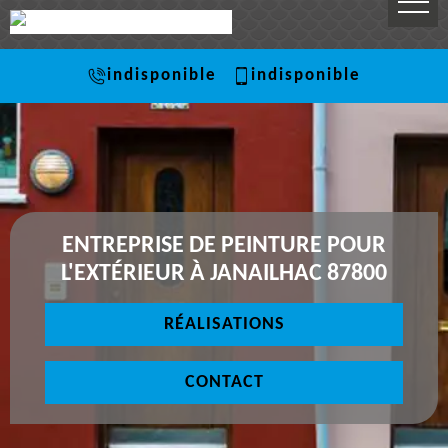
indisponible
indisponible
ENTREPRISE DE PEINTURE POUR
L'EXTÉRIEUR À JANAILHAC 87800
RÉALISATIONS
CONTACT