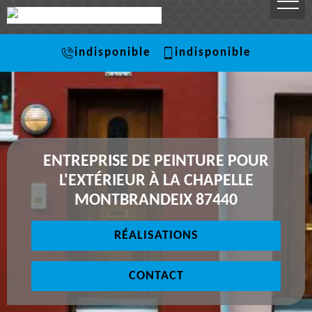
indisponible
indisponible
ENTREPRISE DE PEINTURE POUR
L'EXTÉRIEUR À LA CHAPELLE
MONTBRANDEIX 87440
RÉALISATIONS
CONTACT