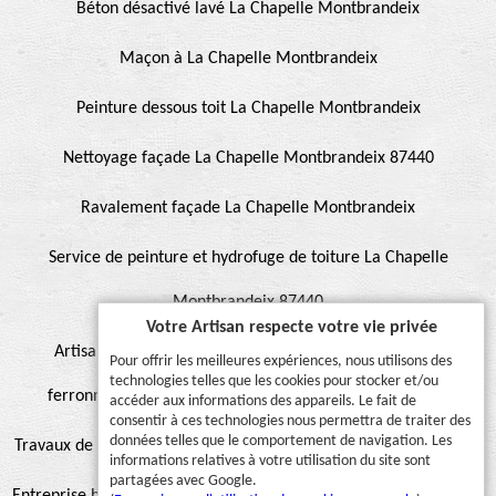
Béton désactivé lavé La Chapelle Montbrandeix
Maçon à La Chapelle Montbrandeix
Peinture dessous toit La Chapelle Montbrandeix
Nettoyage façade La Chapelle Montbrandeix 87440
Ravalement façade La Chapelle Montbrandeix
Service de peinture et hydrofuge de toiture La Chapelle
Montbrandeix 87440
Votre Artisan respecte votre vie privée
Artisan pour peinture façade, muret, toiture, boiserie,
Pour offrir les meilleures expériences, nous utilisons des
technologies telles que les cookies pour stocker et/ou
ferronnerie, gouttière La Chapelle Montbrandeix 87440
accéder aux informations des appareils. Le fait de
consentir à ces technologies nous permettra de traiter des
données telles que le comportement de navigation. Les
Travaux de peinture sur toiture La Chapelle Montbrandeix 87440
informations relatives à votre utilisation du site sont
partagées avec Google.