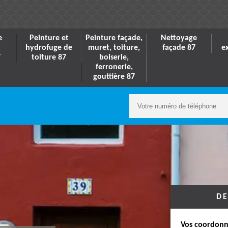
e
Peinture et
Peinture façade,
Nettoyage
t
hydrofuge de
muret, toiture,
façade 87
e
7
toiture 87
boiserie,
ferronerie,
gouttière 87
DE
Vos coordonn