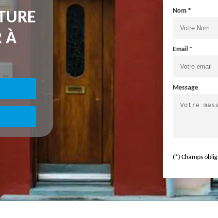
Nom *
NTURE
 À
Email *
Message
(*) Champs oblig