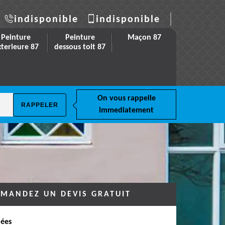
indisponible
indisponible
Peinture
Peinture
Maçon 87
xterieure 87
dessous toit 87
On vous rappelle
immediatement
MANDEZ UN DEVIS GRATUIT
ées