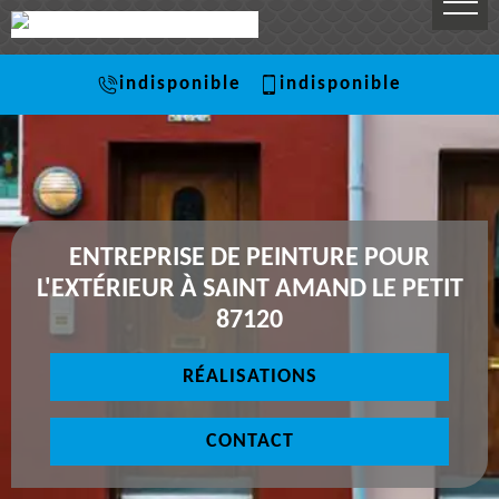
indisponible
indisponible
ENTREPRISE DE PEINTURE POUR
L'EXTÉRIEUR À SAINT AMAND LE PETIT
87120
RÉALISATIONS
CONTACT