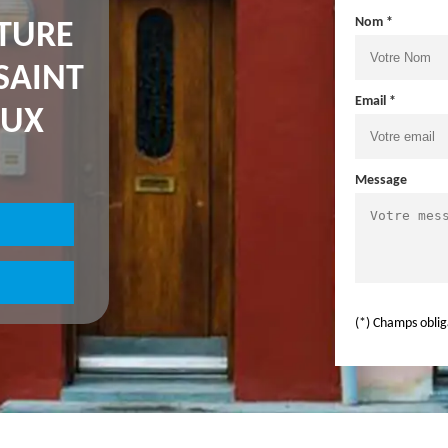
Nom *
NTURE
SAINT
Email *
OUX
Message
(*) Champs oblig