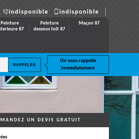
indisponible
indisponible
Peinture
Peinture
Maçon 87
xterieure 87
dessous toit 87
On vous rappelle
immediatement
MANDEZ UN DEVIS GRATUIT
ées