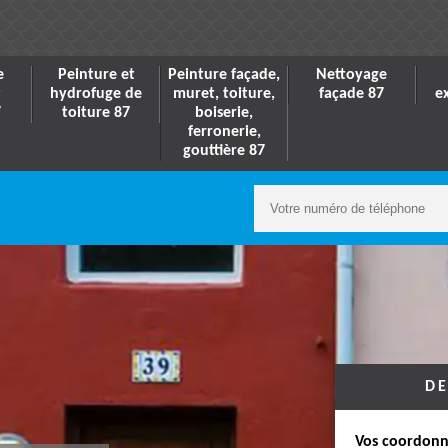
e
Peinture et
Peinture façade,
Nettoyage
t
hydrofuge de
muret, toiture,
façade 87
e
7
toiture 87
boiserie,
ferronerie,
gouttière 87
DE
Vos coordonn