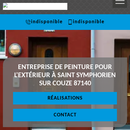
indisponible
indisponible
ENTREPRISE DE PEINTURE POUR
L'EXTÉRIEUR À SAINT SYMPHORIEN
SUR COUZE 87140
RÉALISATIONS
CONTACT