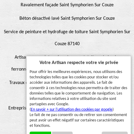
Ravalement façade Saint Symphorien Sur Couze
Béton désactivé lavé Saint Symphorien Sur Couze
Service de peinture et hydrofuge de toiture Saint Symphorien Sur
Couze 87140
Artisan pour peinture façade, muret, toiture, boiserie,
Votre Artisan respecte votre vie privée
ferronnerie, gouttière Saint Symphorien Sur Couze 87140
Pour offrir les meilleures expériences, nous utilisons des
technologies telles que les cookies pour stocker et/ou
accéder aux informations des appareils. Le fait de
Travaux de peinture sur toiture Saint Symphorien Sur Couze
consentir à ces technologies nous permettra de traiter des
données telles que le comportement de navigation. Les
87140
informations relatives à votre utilisation du site sont
partagées avec Google.
Entreprise hydrofuge toiture et façade Saint Symphorien Sur
(
En savoir + sur l'utilisation des cookies par google
)
Le fait de ne pas consentir ou de retirer son consentement
Couze 87140
peut avoir un effet négatif sur certaines caractéristiques
et fonctions.