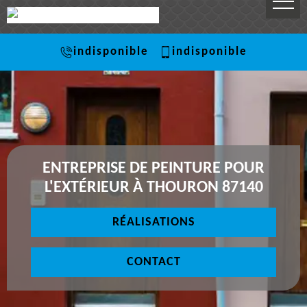
indisponible
indisponible
ENTREPRISE DE PEINTURE POUR
L'EXTÉRIEUR À THOURON 87140
RÉALISATIONS
CONTACT