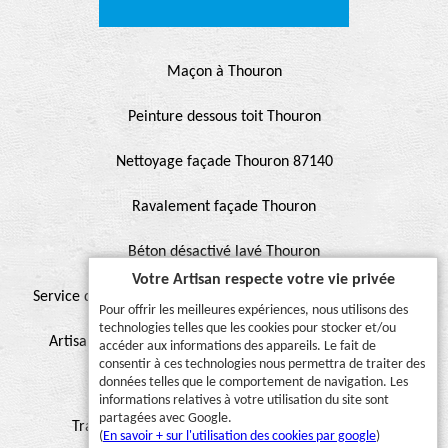
Maçon à Thouron
Peinture dessous toit Thouron
Nettoyage façade Thouron 87140
Ravalement façade Thouron
Béton désactivé lavé Thouron
Votre Artisan respecte votre vie privée
Service de peinture et hydrofuge de toiture Thouron 87140
Pour offrir les meilleures expériences, nous utilisons des
technologies telles que les cookies pour stocker et/ou
Artisan pour peinture façade, muret, toiture, boiserie,
accéder aux informations des appareils. Le fait de
consentir à ces technologies nous permettra de traiter des
ferronnerie, gouttière Thouron 87140
données telles que le comportement de navigation. Les
informations relatives à votre utilisation du site sont
partagées avec Google.
Travaux de peinture sur toiture Thouron 87140
(
En savoir + sur l'utilisation des cookies par google
)