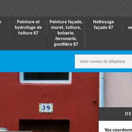
e
Peinture et
Peinture façade,
Nettoyage
t
hydrofuge de
muret, toiture,
façade 87
e
7
toiture 87
boiserie,
ferronerie,
gouttière 87
DE
Vos coordonn