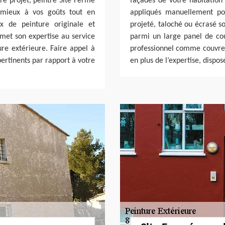
re projet, peintre Site Fermé
façades de votre habitation
 mieux à vos goûts tout en
appliqués manuellement pour
x de peinture originale et
projeté, taloché ou écrasé so
 met son expertise au service
parmi un large panel de cou
e extérieure. Faire appel à
professionnel comme couvreu
pertinents par rapport à votre
en plus de l’expertise, dispo