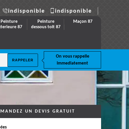
indisponible
indisponible
Peinture
Peinture
Maçon 87
xterieure 87
dessous toit 87
On vous rappelle
immediatement
MANDEZ UN DEVIS GRATUIT
ées