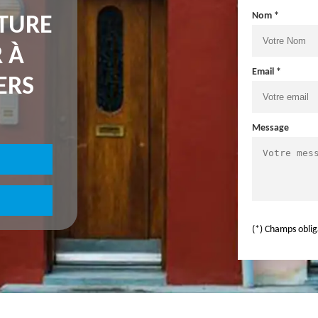
Nom *
NTURE
 À
Email *
ERS
Message
(*) Champs oblig