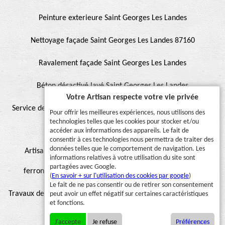
Peinture exterieure Saint Georges Les Landes
Nettoyage façade Saint Georges Les Landes 87160
Ravalement façade Saint Georges Les Landes
Béton désactivé lavé Saint Georges Les Landes
Votre Artisan respecte votre vie privée
Service de peinture et hydrofuge de toiture Saint Georges Les
Pour offrir les meilleures expériences, nous utilisons des
technologies telles que les cookies pour stocker et/ou
Landes 87160
accéder aux informations des appareils. Le fait de
consentir à ces technologies nous permettra de traiter des
données telles que le comportement de navigation. Les
Artisan pour peinture façade, muret, toiture, boiserie,
informations relatives à votre utilisation du site sont
partagées avec Google.
ferronnerie, gouttière Saint Georges Les Landes 87160
(
En savoir + sur l'utilisation des cookies par google
)
Le fait de ne pas consentir ou de retirer son consentement
Travaux de peinture sur toiture Saint Georges Les Landes 87160
peut avoir un effet négatif sur certaines caractéristiques
et fonctions.
J'accepte
Je refuse
Préférences