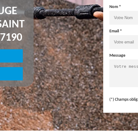
Nom *
UGE
SAINT
Email *
7190
Message
(*) Champs oblig