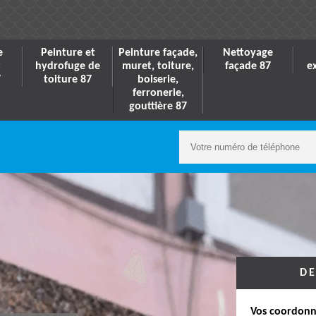
e
Peinture et
Peinture façade,
Nettoyage
t
hydrofuge de
muret, toiture,
façade 87
e
7
toiture 87
boiserie,
ferronerie,
gouttière 87
DE
Vos coordonn