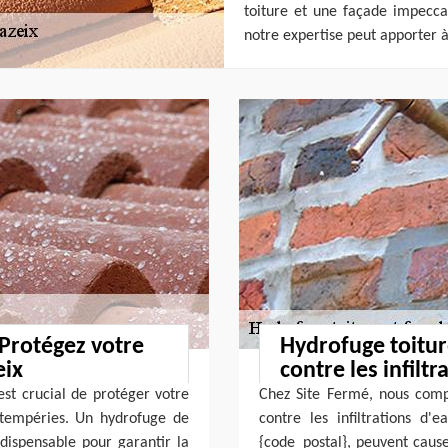
toiture et une façade impecca
notre expertise peut apporter à
 Protégez votre
Hydrofuge toiture
eix
contre les infiltr
st crucial de protéger votre
Chez Site Fermé, nous comp
ntempéries. Un hydrofuge de
contre les infiltrations d
ndispensable pour garantir la
{code_postal}, peuvent caus