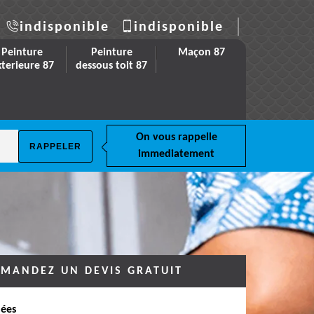
indisponible
indisponible
Peinture
Peinture
Maçon 87
xterieure 87
dessous toit 87
On vous rappelle
immediatement
MANDEZ UN DEVIS GRATUIT
ées