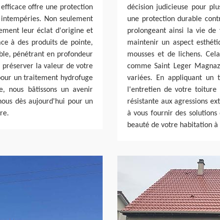
efficace offre une protection
décision judicieuse pour plu
es intempéries. Non seulement
une protection durable contre
ement leur éclat d'origine et
prolongeant ainsi la vie de 
âce à des produits de pointe,
maintenir un aspect esthét
ble, pénétrant en profondeur
mousses et de lichens. Cela
i préserver la valeur de votre
comme Saint Leger Magnazei
 pour un traitement hydrofuge
variées. En appliquant un 
e, nous bâtissons un avenir
l'entretien de votre toitur
-nous dès aujourd'hui pour un
résistante aux agressions ex
re.
à vous fournir des solutions
beauté de votre habitation à