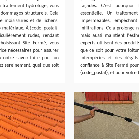
n traitement hydrofuge, vous
façades. C'est pourquoi l
s dommages structurels. Cela
essentielle. Un traiteme
 moisissures et de lichens,
imperméables, empêchant
 matériaux. À {code_postal},
infiltrations. Cela prolonge
ticulièrement rudes, rendant
mais aussi maintient l'est
choisissant Site Fermé, vous
experts utilisent des produi
rvice nécessaires pour assurer
que ce soit pour votre toitu
à notre savoir-faire pour un
intempéries et des dégâts
ez sereinement, quel que soit
confiance à Site Fermé pour
{code_postal}, et pour votre t