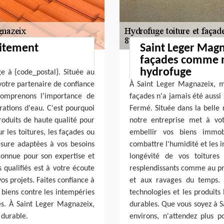
aitement
Saint Leger Magn
façades comme n
hydrofuge
ge à {code_postal}. Située au
votre partenaire de confiance
À Saint Leger Magnazeix, mai
comprenons l'importance de
façades n'a jamais été aussi
trations d'eau. C'est pourquoi
Fermé. Située dans la belle 
roduits de haute qualité pour
notre entreprise met à vot
r les toitures, les façades ou
embellir vos biens immob
mesure adaptées à vos besoins
combattre l'humidité et les in
econnue pour son expertise et
longévité de vos toitures
 qualifiés est à votre écoute
resplendissants comme au pre
s projets. Faites confiance à
et aux ravages du temps. C
 biens contre les intempéries
technologies et les produits
es. À Saint Leger Magnazeix,
durables. Que vous soyez à S
 durable.
environs, n'attendez plus p