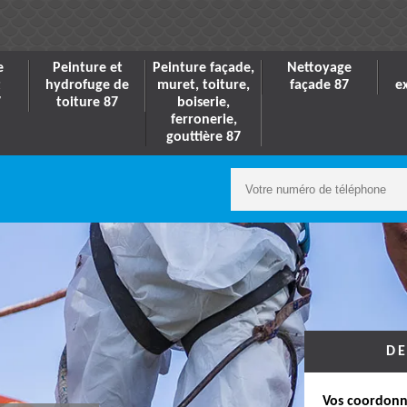
e
Peinture et
Peinture façade,
Nettoyage
t
hydrofuge de
muret, toiture,
façade 87
e
7
toiture 87
boiserie,
ferronerie,
gouttière 87
DE
Vos coordonn