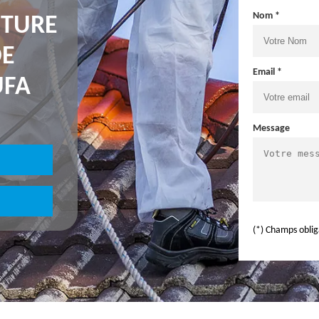
Nom *
NTURE
DE
Email *
UFA
Message
(*) Champs oblig