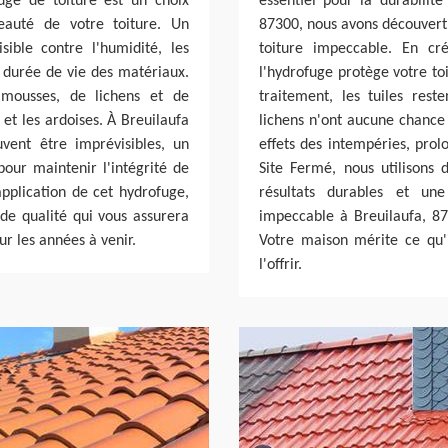
uge de toiture est un choix
essentiel pour la durabilité
beauté de votre toiture. Un
87300, nous avons découvert 
ible contre l'humidité, les
toiture impeccable. En cré
a durée de vie des matériaux.
l'hydrofuge protège votre toi
 mousses, de lichens et de
traitement, les tuiles res
et les ardoises. À Breuilaufa
lichens n'ont aucune chance 
vent être imprévisibles, un
effets des intempéries, prol
pour maintenir l'intégrité de
Site Fermé, nous utilisons 
application de cet hydrofuge,
résultats durables et une
 de qualité qui vous assurera
impeccable à Breuilaufa, 873
ur les années à venir.
Votre maison mérite ce qu'
l'offrir.