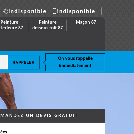
indisponible
indisponible
Peinture
Peinture
Maçon 87
xterieure 87
dessous toit 87
On vous rappelle
immediatement
MANDEZ UN DEVIS GRATUIT
ées