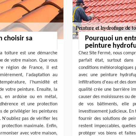
n choisir sa
Pourquoi un entr
peinture hydrofu
sa toiture est une démarche
Chez Site Fermé, nous compr
ique de votre maison. Que vous
parfait état, surtout dan
e région de France, il est
conditions météorologiques p
emièrement, l'adaptation au
avec une peinture hydrofu
température, l'humidité et
infiltrations d'eau et des do
de votre peinture. Ensuite, la
qualité crée une barrière im
es, en ardoise ou en métal,
causer des moisissures ou de
adhérence et une protection
de vos bâtiments, elle 
 de privilégier les peintures
investissement judicieux. En
. N'oubliez pas de vérifier les
fournir des solutions de pei
e protection maximale. Enfin,
restent impeccables, quelles
harmoniser avec votre maison,
protéger vos biens et faite