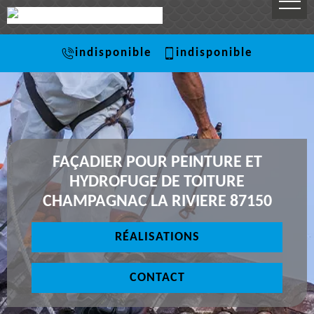
indisponible
indisponible
FAÇADIER POUR PEINTURE ET
HYDROFUGE DE TOITURE
CHAMPAGNAC LA RIVIERE 87150
RÉALISATIONS
CONTACT