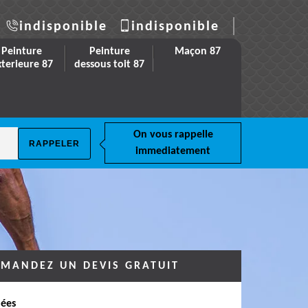
indisponible
indisponible
Peinture
Peinture
Maçon 87
xterieure 87
dessous toit 87
On vous rappelle
immediatement
MANDEZ UN DEVIS GRATUIT
ées