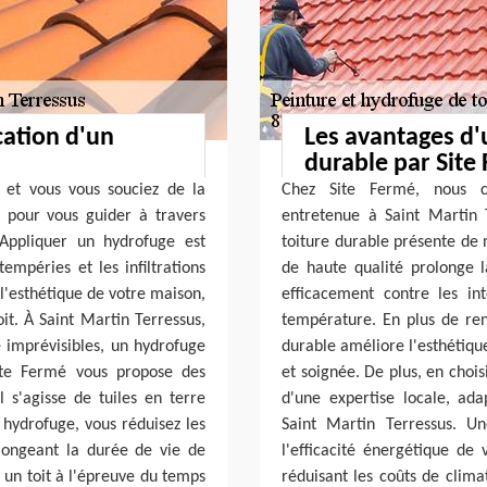
ication d'un
Les avantages d'
durable par Site
 et vous vous souciez de la
Chez Site Fermé, nous c
à pour vous guider à travers
entretenue à Saint Martin 
 Appliquer un hydrofuge est
toiture durable présente de
tempéries et les infiltrations
de haute qualité prolonge l
l'esthétique de votre maison,
efficacement contre les in
oit. À Saint Martin Terressus,
température. En plus de renf
 imprévisibles, un hydrofuge
durable améliore l'esthétiqu
Site Fermé vous propose des
et soignée. De plus, en chois
l s'agisse de tuiles en terre
d'une expertise locale, ada
 hydrofuge, vous réduisez les
Saint Martin Terressus. U
longeant la durée de vie de
l'efficacité énergétique de 
r un toit à l'épreuve du temps
réduisant les coûts de clima