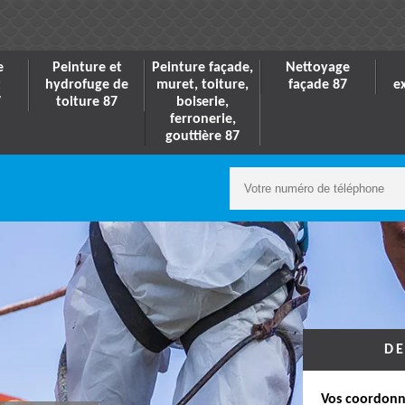
e
Peinture et
Peinture façade,
Nettoyage
t
hydrofuge de
muret, toiture,
façade 87
e
7
toiture 87
boiserie,
ferronerie,
gouttière 87
DE
Vos coordonn