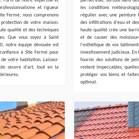
. Forts de notre expertise et
parfait état, surtout dans d
professionnalisme et rigueur
les conditions météorologi
 Site Fermé, nous comprenons
régulier avec une peinture 
 protection de votre maison.
des infiltrations d'eau et d
ute qualité et des techniques
haute qualité crée une barri
les. Que vous soyez à Saint
et de causer des moisissur
0, notre équipe dévouée est
l'esthétique de vos bâtiment
 confiance à Site Fermé pour
investissement judicieux. En
 de votre habitation. Laissez-
fournir des solutions de pei
ble œuvre d'art, tout en la
restent impeccables, quelles
térieures.
protéger vos biens et faite
optimal.