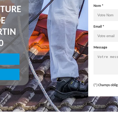
Nom *
NTURE
DE
Email *
RTIN
0
Message
(*) Champs oblig