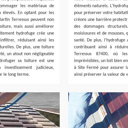
dommager les matériaux de
éléments naturels. L'hydrofug
n élevés. En optant pour les
pour préserver votre habitat
Martin Terressus peuvent non
créons une barrière protectr
oiture, mais aussi améliorer
des dommages structurels
raitement hydrofuge crée une
moisissures et de mousses, q
filtrer, réduisant ainsi les
santé. De plus, l'hydrofuge 
urelles. De plus, une toiture
contribuant ainsi à rédui
été, un atout non négligeable
Terressus 87400, où les
drofuger sa toiture est une
imprévisibles, un toit bien e
investissement judicieux,
à Site Fermé pour assurer la
ur le long terme.
ainsi préserver la valeur de 