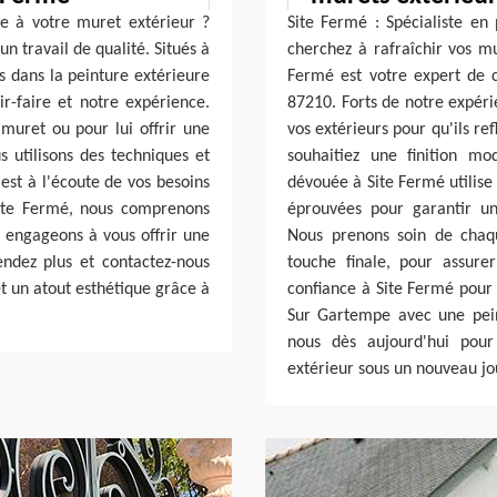
e à votre muret extérieur ?
Site Fermé : Spécialiste en
n travail de qualité. Situés à
cherchez à rafraîchir vos m
 dans la peinture extérieure
Fermé est votre expert de 
ir-faire et notre expérience.
87210. Forts de notre expéri
 muret ou pour lui offrir une
vos extérieurs pour qu'ils re
s utilisons des techniques et
souhaitiez une finition mo
est à l'écoute de vos besoins
dévouée à Site Fermé utilise
Site Fermé, nous comprenons
éprouvées pour garantir un
s engageons à vous offrir une
Nous prenons soin de chaqu
endez plus et contactez-nous
touche finale, pour assurer
t un atout esthétique grâce à
confiance à Site Fermé pour 
Sur Gartempe avec une peint
nous dès aujourd'hui pour
extérieur sous un nouveau jo