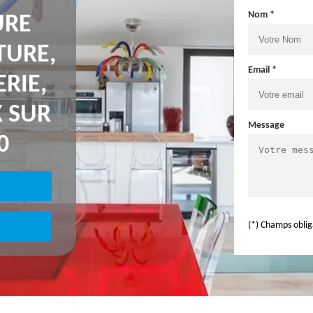
Nom *
URE
TURE,
Email *
RIE,
X SUR
Message
0
(*) Champs oblig