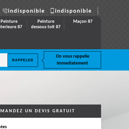
indisponible
indisponible
Peinture
Peinture
Maçon 87
xterieure 87
dessous toit 87
On vous rappelle
immediatement
MANDEZ UN DEVIS GRATUIT
ées