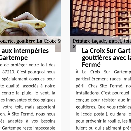
e aux intempéries
La Croix Sur Gar
r Gartempe
gouttières avec l
Fermé
 de protéger votre toit des
 87210. C'est pourquoi nous
À La Croix Sur Gartempe
e spécialement conçues pour
particulièrement rudes, mai
te qualité, associés à notre
péril. Chez Site Fermé, n
 contre la pluie, le vent, la
installations. C'est pourquo
ures innovantes et écologiques
conçue pour résister aux i
 votre toit, mais apportent
gouttières. Que vous résidi
on. À Site Fermé, nous nous
le {code_postal}, ou dans le
isés adaptés à vos besoins
pour prévenir la rouille, les f
Sur Gartempe reste impeccable
fuient ou qui s'abîment pré