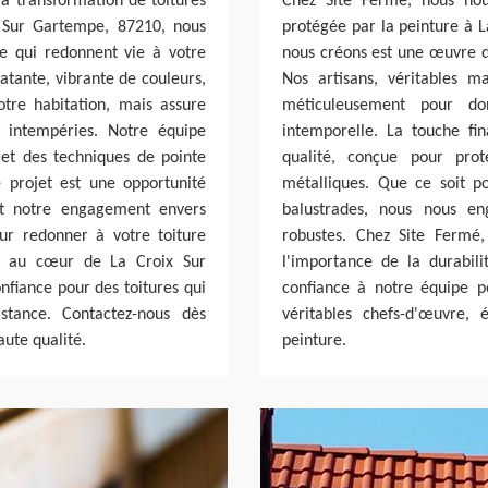
a transformation de toitures
Chez Site Fermé, nous nous
x Sur Gartempe, 87210, nous
protégée par la peinture à 
le qui redonnent vie à votre
nous créons est une œuvre d'
atante, vibrante de couleurs,
Nos artisans, véritables ma
tre habitation, mais assure
méticuleusement pour do
 intempéries. Notre équipe
intemporelle. La touche fi
é et des techniques de pointe
qualité, conçue pour pro
 projet est une opportunité
métalliques. Que ce soit p
et notre engagement envers
balustrades, nous nous en
our redonner à votre toiture
robustes. Chez Site Fermé
ués au cœur de La Croix Sur
l'importance de la durabil
fiance pour des toitures qui
confiance à notre équipe p
stance. Contactez-nous dès
véritables chefs-d'œuvre,
aute qualité.
peinture.