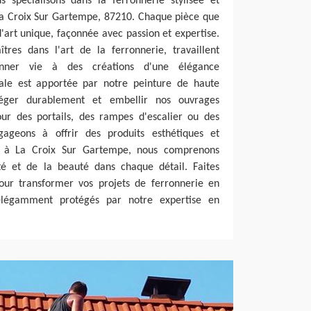
 spécialisons dans la ferronnerie stylisée et
La Croix Sur Gartempe, 87210. Chaque pièce que
art unique, façonnée avec passion et expertise.
îtres dans l'art de la ferronnerie, travaillent
nner vie à des créations d'une élégance
nale est apportée par notre peinture de haute
téger durablement et embellir nos ouvrages
our des portails, des rampes d'escalier ou des
gageons à offrir des produits esthétiques et
, à La Croix Sur Gartempe, nous comprenons
ité et de la beauté dans chaque détail. Faites
our transformer vos projets de ferronnerie en
 élégamment protégés par notre expertise en