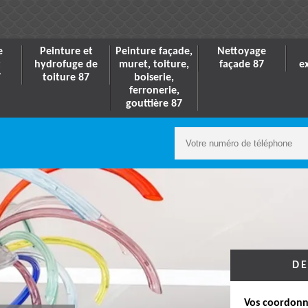
e
Peinture et
Peinture façade,
Nettoyage
t
hydrofuge de
muret, toiture,
façade 87
e
7
toiture 87
boiserie,
ferronerie,
gouttière 87
DE
Vos coordonn