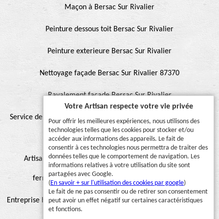
Maçon à Bersac Sur Rivalier
Peinture dessous toit Bersac Sur Rivalier
Peinture exterieure Bersac Sur Rivalier
Nettoyage façade Bersac Sur Rivalier 87370
Ravalement façade Bersac Sur Rivalier
Votre Artisan respecte votre vie privée
Service de peinture et hydrofuge de toiture Bersac Sur Rivalier
Pour offrir les meilleures expériences, nous utilisons des
technologies telles que les cookies pour stocker et/ou
87370
accéder aux informations des appareils. Le fait de
consentir à ces technologies nous permettra de traiter des
données telles que le comportement de navigation. Les
Artisan pour peinture façade, muret, toiture, boiserie,
informations relatives à votre utilisation du site sont
partagées avec Google.
ferronnerie, gouttière Bersac Sur Rivalier 87370
(
En savoir + sur l'utilisation des cookies par google
)
Le fait de ne pas consentir ou de retirer son consentement
Entreprise hydrofuge toiture et façade Bersac Sur Rivalier 87370
peut avoir un effet négatif sur certaines caractéristiques
et fonctions.