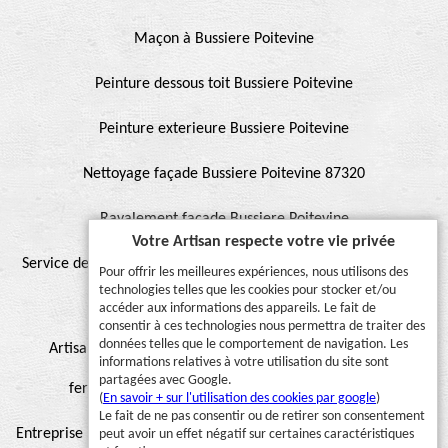
Maçon à Bussiere Poitevine
Peinture dessous toit Bussiere Poitevine
Peinture exterieure Bussiere Poitevine
Nettoyage façade Bussiere Poitevine 87320
Ravalement façade Bussiere Poitevine
Votre Artisan respecte votre vie privée
Service de peinture et hydrofuge de toiture Bussiere Poitevine
Pour offrir les meilleures expériences, nous utilisons des
technologies telles que les cookies pour stocker et/ou
87320
accéder aux informations des appareils. Le fait de
consentir à ces technologies nous permettra de traiter des
données telles que le comportement de navigation. Les
Artisan pour peinture façade, muret, toiture, boiserie,
informations relatives à votre utilisation du site sont
partagées avec Google.
ferronnerie, gouttière Bussiere Poitevine 87320
(
En savoir + sur l'utilisation des cookies par google
)
Le fait de ne pas consentir ou de retirer son consentement
Entreprise hydrofuge toiture et façade Bussiere Poitevine 87320
peut avoir un effet négatif sur certaines caractéristiques