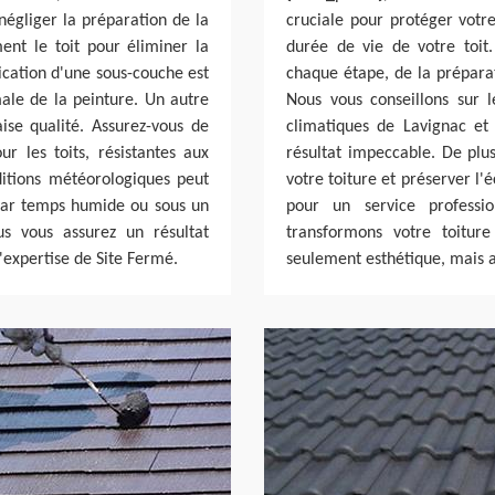
négliger la préparation de la
cruciale pour protéger votr
ment le toit pour éliminer la
durée de vie de votre toi
lication d'une sous-couche est
chaque étape, de la préparat
ale de la peinture. Un autre
Nous vous conseillons sur 
se qualité. Assurez-vous de
climatiques de Lavignac et
r les toits, résistantes aux
résultat impeccable. De plus
ditions météorologiques peut
votre toiture et préserver l'
par temps humide ou sous un
pour un service professio
us vous assurez un résultat
transformons votre toitur
'expertise de Site Fermé.
seulement esthétique, mais au