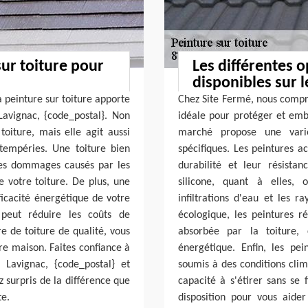
sur toiture pour
Les différentes o
disponibles sur 
 peinture sur toiture apporte
Chez Site Fermé, nous compre
avignac, {code_postal}. Non
idéale pour protéger et embe
toiture, mais elle agit aussi
marché propose une vari
tempéries. Une toiture bien
spécifiques. Les peintures a
t les dommages causés par les
durabilité et leur résista
e votre toiture. De plus, une
silicone, quant à elles, 
ficacité énergétique de votre
infiltrations d'eau et les 
 peut réduire les coûts de
écologique, les peintures r
e de toiture de qualité, vous
absorbée par la toiture, 
tre maison. Faites confiance à
énergétique. Enfin, les pei
 Lavignac, {code_postal} et
soumis à des conditions clima
 surpris de la différence que
capacité à s'étirer sans se
te.
disposition pour vous aider