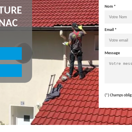
Nom *
NTURE
GNAC
Email *
Message
(*) Champs oblig