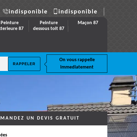
indisponible
indisponible
Peinture
Peinture
Maçon 87
xterieure 87
dessous toit 87
On vous rappelle
immediatement
MANDEZ UN DEVIS GRATUIT
ées