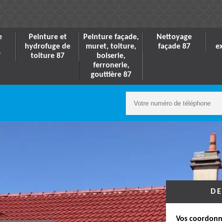
e
Peinture et
Peinture façade,
Nettoyage
t
hydrofuge de
muret, toiture,
façade 87
e
7
toiture 87
boiserie,
ferronerie,
gouttière 87
DE
Vos coordonn