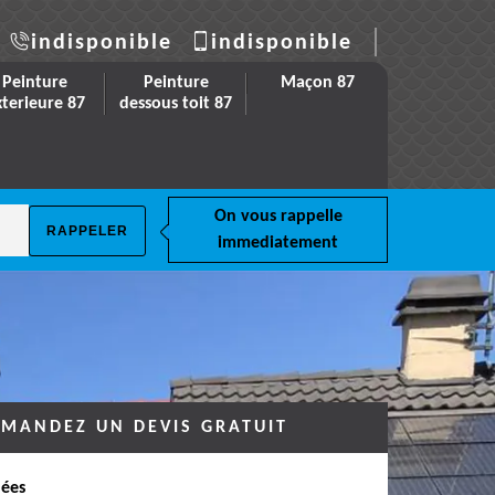
indisponible
indisponible
Peinture
Peinture
Maçon 87
xterieure 87
dessous toit 87
On vous rappelle
immediatement
MANDEZ UN DEVIS GRATUIT
ées