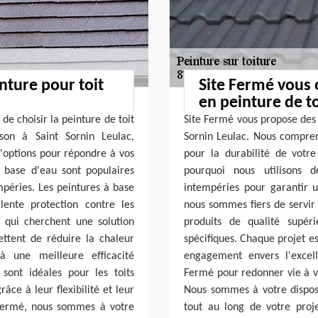
nture pour toit
Site Fermé vous 
en peinture de to
e choisir la peinture de toit
Site Fermé vous propose des 
son à Saint Sornin Leulac,
Sornin Leulac. Nous compren
'options pour répondre à vos
pour la durabilité de votre
à base d'eau sont populaires
pourquoi nous utilisons d
mpéries. Les peintures à base
intempéries pour garantir u
lente protection contre les
nous sommes fiers de servir
x qui cherchent une solution
produits de qualité supér
ettent de réduire la chaleur
spécifiques. Chaque projet e
à une meilleure efficacité
engagement envers l'excell
 sont idéales pour les toits
Fermé pour redonner vie à vo
âce à leur flexibilité et leur
Nous sommes à votre dispos
e Fermé, nous sommes à votre
tout au long de votre proje