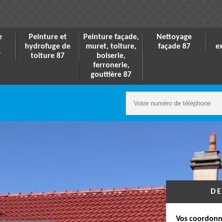
e
Peinture et
Peinture façade,
Nettoyage
t
hydrofuge de
muret, toiture,
façade 87
e
7
toiture 87
boiserie,
ferronerie,
gouttière 87
DE
Vos coordonn