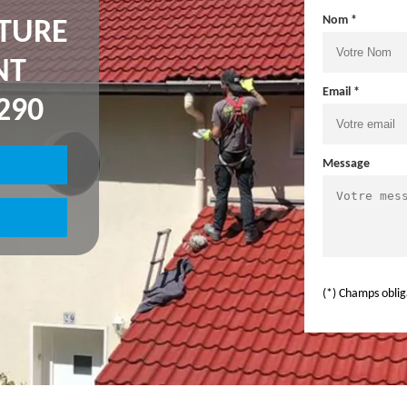
Nom *
NTURE
NT
Email *
290
Message
(*) Champs oblig