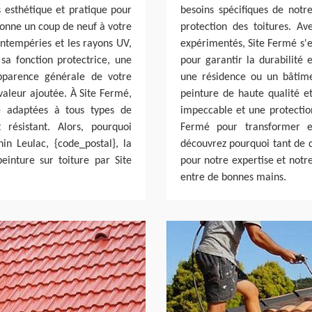
is esthétique et pratique pour
besoins spécifiques de not
donne un coup de neuf à votre
protection des toitures. A
intempéries et les rayons UV,
expérimentés, Site Fermé s'e
sa fonction protectrice, une
pour garantir la durabilité 
apparence générale de votre
une résidence ou un bâtime
valeur ajoutée. À Site Fermé,
peinture de haute qualité e
té adaptées à tous types de
impeccable et une protection
 résistant. Alors, pourquoi
Fermé pour transformer et
in Leulac, {code_postal}, la
découvrez pourquoi tant de 
inture sur toiture par Site
pour notre expertise et notr
entre de bonnes mains.