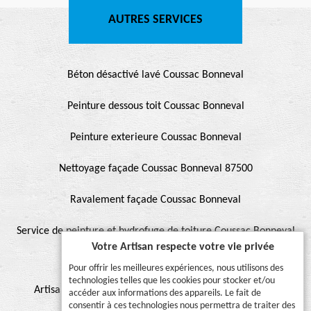
AUTRES SERVICES
Béton désactivé lavé Coussac Bonneval
Peinture dessous toit Coussac Bonneval
Peinture exterieure Coussac Bonneval
Nettoyage façade Coussac Bonneval 87500
Ravalement façade Coussac Bonneval
Service de peinture et hydrofuge de toiture Coussac Bonneval
Votre Artisan respecte votre vie privée
87500
Pour offrir les meilleures expériences, nous utilisons des
technologies telles que les cookies pour stocker et/ou
Artisan pour peinture façade, muret, toiture, boiserie,
accéder aux informations des appareils. Le fait de
consentir à ces technologies nous permettra de traiter des