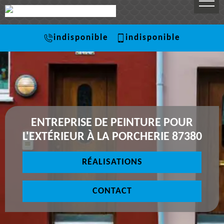
indisponible
indisponible
ENTREPRISE DE PEINTURE POUR
L'EXTÉRIEUR À LA PORCHERIE 87380
RÉALISATIONS
CONTACT