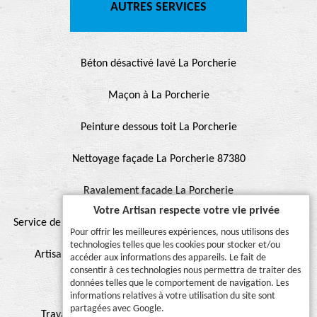
AUTRES SERVICES
Béton désactivé lavé La Porcherie
Maçon à La Porcherie
Peinture dessous toit La Porcherie
Nettoyage façade La Porcherie 87380
Ravalement façade La Porcherie
Votre Artisan respecte votre vie privée
Service de peinture et hydrofuge de toiture La Porcherie 87380
Pour offrir les meilleures expériences, nous utilisons des
technologies telles que les cookies pour stocker et/ou
Artisan pour peinture façade, muret, toiture, boiserie,
accéder aux informations des appareils. Le fait de
consentir à ces technologies nous permettra de traiter des
ferronnerie, gouttière La Porcherie 87380
données telles que le comportement de navigation. Les
informations relatives à votre utilisation du site sont
partagées avec Google.
Travaux de peinture sur toiture La Porcherie 87380