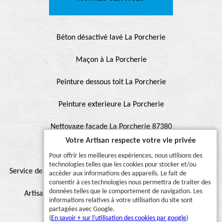
Béton désactivé lavé La Porcherie
Maçon à La Porcherie
Peinture dessous toit La Porcherie
Peinture exterieure La Porcherie
Nettoyage façade La Porcherie 87380
Votre Artisan respecte votre vie privée
Ravalement façade La Porcherie
Pour offrir les meilleures expériences, nous utilisons des
technologies telles que les cookies pour stocker et/ou
Service de peinture et hydrofuge de toiture La Porcherie 87380
accéder aux informations des appareils. Le fait de
consentir à ces technologies nous permettra de traiter des
données telles que le comportement de navigation. Les
Artisan pour peinture façade, muret, toiture, boiserie,
informations relatives à votre utilisation du site sont
partagées avec Google.
ferronnerie, gouttière La Porcherie 87380
(
En savoir + sur l'utilisation des cookies par google
)