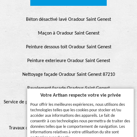
Béton désactivé lavé Oradour Saint Genest
Maçon à Oradour Saint Genest
Peinture dessous toit Oradour Saint Genest
Peinture exterieure Oradour Saint Genest
Nettoyage façade Oradour Saint Genest 87210
Ravalement façade Oradour Saint Genest
Votre Artisan respecte votre vie privée
Service de peinture et hydrofuge de toiture Oradour Saint Genest
Pour offrir les meilleures expériences, nous utilisons des
technologies telles que les cookies pour stocker et/ou
87210
accéder aux informations des appareils. Le fait de
consentir à ces technologies nous permettra de traiter des
données telles que le comportement de navigation. Les
Travaux de peinture sur toiture Oradour Saint Genest 87210
informations relatives à votre utilisation du site sont